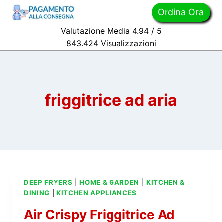
Skip
Ordina Ora
to
Valutazione Media 4.94 / 5
content
843.
424
Visualizzazioni
friggitrice ad aria
DEEP FRYERS
|
HOME & GARDEN
|
KITCHEN &
DINING
|
KITCHEN APPLIANCES
Air Crispy Friggitrice Ad