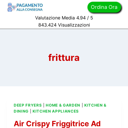
Skip
Ordina Ora
to
Valutazione Media 4.94 / 5
content
843.
424
Visualizzazioni
frittura
DEEP FRYERS
|
HOME & GARDEN
|
KITCHEN &
DINING
|
KITCHEN APPLIANCES
Air Crispy Friggitrice Ad